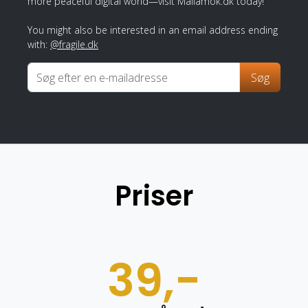
more peaceful digital world—visit Mailamok.dk today!
You might also be interested in an email address ending
with:
@fragile.dk
Søg
Priser
39,-