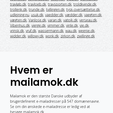
travløb.dk
,
travloeb.dk
,
travsporten.dk
,
troldkvinde.dk
,
trollerik.dk
,
trunde.dk
,
tvillingen.dk
,
tysk-oversættelse.dk
,
udlejning.nu
,
usuk.dk
,
vaedder.dk
,
vædder.dk
,
vaegten.dk
,
vægten.dk
,
Vanlose.dk
,
varan.dk
,
vatpik.dk
,
verseau.dk
,
Vibenhus.dk
,
vierge.dk
,
vimmer.dk
,
virile.dk
,
vje.dk
,
vrinsk.dk
,
vruf.dk
,
wassermann.dk
,
wau.dk
,
weenie.dk
,
widder.dk
,
willowy.dk
,
wonk.dk
,
zirkon.dk
,
zwillinge.dk
Hvem er
mailamok.dk
Mailamok er den største Danske udbyder af
brugerdefineret e-mailadresser på 547 domænenavne.
Se om din ønskede e-mailadresse er ledig ved at
besøge mailamok.dk