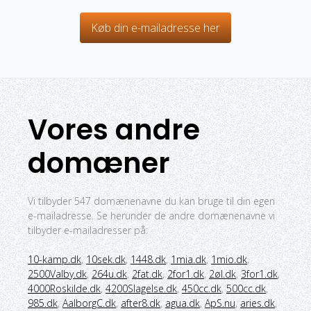
Køb din e-mailadresse her
Vores andre
domæner
Vi tilbyder 547 domænenavne du kan bruge til din egen
e-mailadresse. Se herunder de andre domænenavne vi
tilbyder e-mailadresser på:
10-kamp.dk
,
10sek.dk
,
1448.dk
,
1mia.dk
,
1mio.dk
,
2500Valby.dk
,
264u.dk
,
2fat.dk
,
2for1.dk
,
2øl.dk
,
3for1.dk
,
4000Roskilde.dk
,
4200Slagelse.dk
,
450cc.dk
,
500cc.dk
,
985.dk
,
AalborgC.dk
,
after8.dk
,
agua.dk
,
ApS.nu
,
aries.dk
,