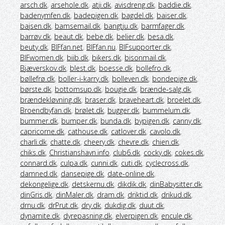
arsch.dk
,
arsehole.dk
,
atji.dk
,
avisdreng.dk
,
baddie.dk
,
badenymfen.dk
,
badepigen.dk
,
bagdel.dk
,
baiser.dk
,
bajsen.dk
,
bamsemail.dk
,
bangtju.dk
,
barmfager.dk
,
barrøv.dk
,
beaut.dk
,
bebe.dk
,
belier.dk
,
besa.dk
,
beuty.dk
,
BIFfan.net
,
BIFfan.nu
,
BIFsupporter.dk
,
BIFwomen.dk
,
biib.dk
,
bikers.dk
,
bisonmail.dk
,
Bjæverskov.dk
,
blest.dk
,
boesse.dk
,
bollefro.dk
,
bøllefrø.dk
,
boller-i-karry.dk
,
bolleven.dk
,
bondepige.dk
,
børste.dk
,
bottomsup.dk
,
bougie.dk
,
brænde-salg.dk
,
brændekløvning.dk
,
braser.dk
,
braveheart.dk
,
broelet.dk
,
Broendbyfan.dk
,
brølet.dk
,
bugger.dk
,
bummelum.dk
,
bummer.dk
,
bumper.dk
,
bunda.dk
,
bypigen.dk
,
canny.dk
,
capricorne.dk
,
cathouse.dk
,
catlover.dk
,
cavolo.dk
,
charli.dk
,
chatte.dk
,
cheery.dk
,
chevre.dk
,
chien.dk
,
chiks.dk
,
Christianshavn.info
,
club6.dk
,
cocky.dk
,
cokes.dk
,
connard.dk
,
culpa.dk
,
cunni.dk
,
cuti.dk
,
cyclecross.dk
,
damned.dk
,
dansepige.dk
,
date-online.dk
,
dekongelige.dk
,
detskernu.dk
,
dikdik.dk
,
dinBabysitter.dk
,
dinGris.dk
,
dinMaler.dk
,
dram.dk
,
driktid.dk
,
drikud.dk
,
drnu.dk
,
drPrut.dk
,
dry.dk
,
dukdig.dk
,
duut.dk
,
dynamite.dk
,
dyrepasning.dk
,
elverpigen.dk
,
encule.dk
,