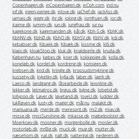
Copenhagen.dk
,
inCopenhagen.dk
,
inCph.com
,
ind.nu
,
inf.dk
,
ingen-penge.dk
,
inlove.dk
,
jaChef.dk
,
jackAss.dk
,
jamais.dk
,
jeggir.dk
,
jhr.dk
,
joking.dk
,
jomfruen.dk
,
jor.dk
,
jtaime.dk
,
jummy.dk
,
jun.dk
,
jungfrau.dk
,
jur.nu
,
kagekone.dk
,
kagemanden.dk
,
kål.dk
,
Kbh-S.dk
,
KbhK.dk
,
KbhNV.dk
,
KbhØ.dk
,
KbhO.dk
,
KbhSV.dk
,
KbhV.dk
,
kdi.dk
,
kebabser.dk
,
Kibaek.dk
,
Kibæk.dk
,
kissme.dk
,
kl6.dk
,
klapi.dk
,
kloakStop.dk
,
kluk.dk
,
knaldperle.dk
,
knulla.dk
,
København.nu
,
købes.dk
,
koer.dk
,
kokkepige.dk
,
kolla.dk
,
koneløb.dk
,
kordel.dk
,
kordreng.dk
,
korpigen.dk
,
krebsen.dk
,
krid.dk
,
kringle.dk
,
kropsudsmykning.dk
,
kussetyv.dk
,
kykeliky.dk
,
kylla.dk
,
laber.dk
,
laerk.dk
,
Laeso.dk
,
landgang.dk
,
låsearbejde.dk
,
lejonline.dk
,
lekker.dk
,
letmatros.dk
,
lingus.dk
,
livline.dk
,
lobetid.dk
,
lollypop.dk
,
Løver.dk
,
løvetand.dk
,
loveU.dk
,
ludder.dk
,
lukRøven.dk
,
lusty.dk
,
mager.dk
,
mål.nu
,
malakit.dk
,
marijuana.dk
,
merde.dk
,
meresprit.dk
,
mi2.dk
,
miav.dk
,
misse.dk
,
missSunshine.dk
,
mkasse.dk
,
møbelpolster.dk
,
Moerkoev.dk
,
mooner.dk
,
morgenbolle.dk
,
mosler.dk
,
motorløb.dk
,
mrBig.dk
,
muck.dk
,
mug.dk
,
mutter.dk
,
næsehorn.dk
,
nal.dk
,
nalt.dk
,
nattergal.dk
,
nederen.dk
,