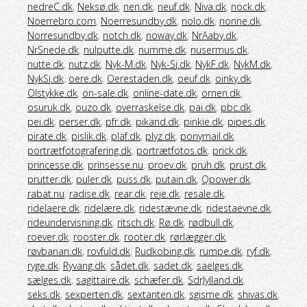
nedreC.dk
,
Neksø.dk
,
nen.dk
,
neuf.dk
,
Niva.dk
,
nock.dk
,
Noerrebro.com
,
Noerresundby.dk
,
nolo.dk
,
nonne.dk
,
Norresundby.dk
,
notch.dk
,
noway.dk
,
NrAaby.dk
,
NrSnede.dk
,
nulputte.dk
,
numme.dk
,
nusermus.dk
,
nutte.dk
,
nutz.dk
,
Nyk-M.dk
,
Nyk-Sj.dk
,
NykF.dk
,
NykM.dk
,
NykSj.dk
,
oere.dk
,
Oerestaden.dk
,
oeuf.dk
,
oinky.dk
,
Olstykke.dk
,
on-sale.dk
,
online-date.dk
,
ornen.dk
,
osuruk.dk
,
ouzo.dk
,
overraskelse.dk
,
pai.dk
,
pbc.dk
,
pei.dk
,
perser.dk
,
pfr.dk
,
pikand.dk
,
pinkie.dk
,
pipes.dk
,
pirate.dk
,
pislik.dk
,
plaf.dk
,
plyz.dk
,
ponymail.dk
,
portrætfotografering.dk
,
portrætfotos.dk
,
prick.dk
,
princesse.dk
,
prinsesse.nu
,
proev.dk
,
pruh.dk
,
prust.dk
,
prutter.dk
,
puler.dk
,
puss.dk
,
putain.dk
,
Qpower.dk
,
rabat.nu
,
radise.dk
,
rear.dk
,
reje.dk
,
resale.dk
,
ridelaere.dk
,
ridelære.dk
,
ridestævne.dk
,
ridestaevne.dk
,
rideundervisning.dk
,
ritsch.dk
,
Rø.dk
,
rødbull.dk
,
roever.dk
,
rooster.dk
,
rooter.dk
,
rørlægger.dk
,
røvbanan.dk
,
rovfuld.dk
,
Rudkobing.dk
,
rumpe.dk
,
ryf.dk
,
ryge.dk
,
Ryvang.dk
,
sådet.dk
,
sadet.dk
,
saelges.dk
,
sælges.dk
,
sagittaire.dk
,
schæfer.dk
,
SdrJylland.dk
,
seks.dk
,
sexperten.dk
,
sextanten.dk
,
sgisme.dk
,
shivas.dk
,