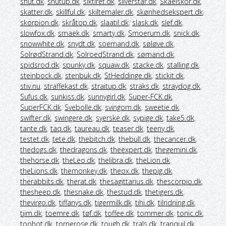
shut.dk
,
shutup.dk
,
siktiret.dk
,
silverstar.dk
,
Skaelskor.dk
,
skatter.dk
,
skillful.dk
,
skiltemaler.dk
,
skønhedsekspert.dk
,
skorpion.dk
,
skråtop.dk
,
slaatil.dk
,
slask.dk
,
slef.dk
,
slowfox.dk
,
smaek.dk
,
smarty.dk
,
Smoerum.dk
,
snick.dk
,
snowwhite.dk
,
snydt.dk
,
soemand.dk
,
søløve.dk
,
SolrødStrand.dk
,
SolroedStrand.dk
,
sømand.dk
,
spidsrod.dk
,
spunky.dk
,
squaw.dk
,
stacke.dk
,
stalling.dk
,
steinbock.dk
,
stenbuk.dk
,
StHeddinge.dk
,
stickit.dk
,
stiv.nu
,
straffekast.dk
,
straitup.dk
,
straks.dk
,
straydog.dk
,
Sufus.dk
,
sunkiss.dk
,
sunnygirl.dk
,
Super-FCK.dk
,
SuperFCK.dk
,
Svebolle.dk
,
svingom.dk
,
sweetie.dk
,
swifter.dk
,
swingere.dk
,
syerske.dk
,
sypige.dk
,
take5.dk
,
tante.dk
,
taq.dk
,
taureau.dk
,
teaser.dk
,
teeny.dk
,
testet.dk
,
tete.dk
,
thebitch.dk
,
thebull.dk
,
thecancer.dk
,
thedogs.dk
,
thedragons.dk
,
theexpert.dk
,
thegemini.dk
,
thehorse.dk
,
theLeo.dk
,
thelibra.dk
,
theLion.dk
,
theLions.dk
,
themonkey.dk
,
theox.dk
,
thepig.dk
,
therabbits.dk
,
therat.dk
,
thesagittarius.dk
,
thescorpio.dk
,
thesheep.dk
,
thesnake.dk
,
thestud.dk
,
thetigers.dk
,
thevirgo.dk
,
tiffanys.dk
,
tigermilk.dk
,
tihi.dk
,
tilridning.dk
,
tjim.dk
,
toemre.dk
,
tøf.dk
,
toffee.dk
,
tommer.dk
,
tonic.dk
,
toohot.dk
,
tornerose.dk
,
tough.dk
,
trals.dk
,
tranquil.dk
,